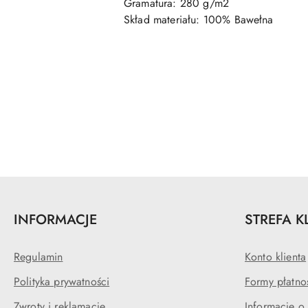
Gramatura: 280 g/m2
Skład materiału: 100% Bawełna
Pomiń karuzelę produktów
INFORMACJE
STREFA K
Regulamin
Konto klienta
Polityka prywatności
Formy płatno
Zwroty i reklamacje
Informacje o