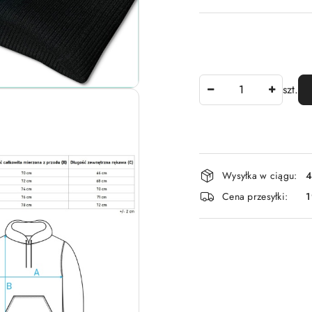
Ilość
szt.
Dostępność
Wysyłka w ciągu:
4
i
Cena przesyłki:
dostawa