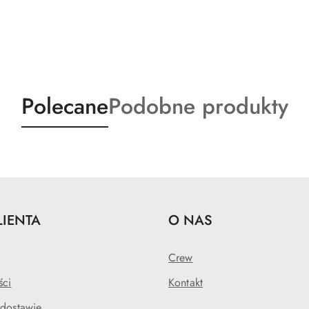
Produkty
Produkty
Polecane
Podobne produkty
o
o
statusie:
statusie:
LIENTA
O NAS
Crew
ści
Kontakt
 dostawie