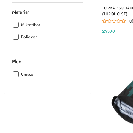
TORBA "SQUAR
Materiał
(TURQUOISE)
(0
Materiał:
Mikrofibra
29.00
Cena:
Materiał:
Poliester
Płeć
Płeć:
Unisex