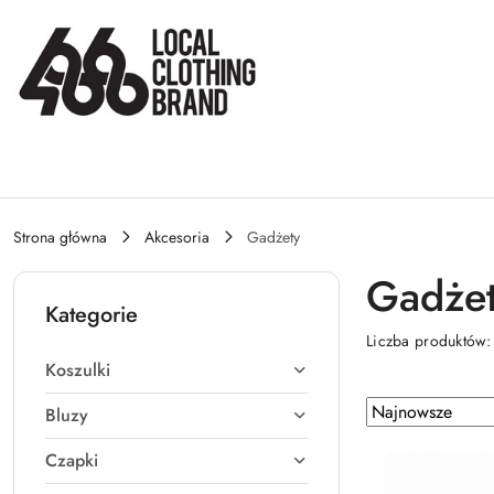
Przejdź do treści głównej
Przejdź do wyszukiwarki
Przejdź do moje konto
Przejdź do menu głównego
Przejdź do stopki
Strona główna
Akcesoria
Gadżety
Gadże
Kategorie
Liczba produktów
Koszulki
Zastosowano
Sortuj
Bluzy
według
sortowanie:
Czapki
Najnowsze.