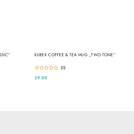
DO KOSZYKA
SSIC”
KUBEK COFFEE & TEA MUG „TWO TONE”
(0)
29.00
Cena: