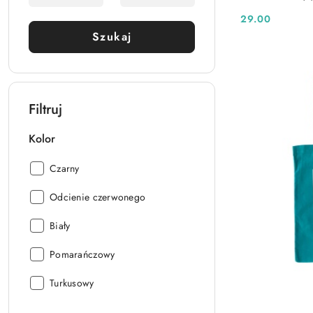
29.00
Cena:
Szukaj
Filtruj
Kolor
Kolor:
Czarny
Kolor:
Odcienie czerwonego
Kolor:
Biały
Kolor:
Pomarańczowy
Kolor:
Turkusowy