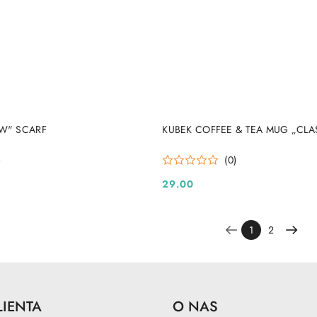
DO KOSZYKA
DO KOSZYKA
EW" SCARF
KUBEK COFFEE & TEA MUG „CLA
)
(0)
29.00
Cena:
1
2
LIENTA
O NAS