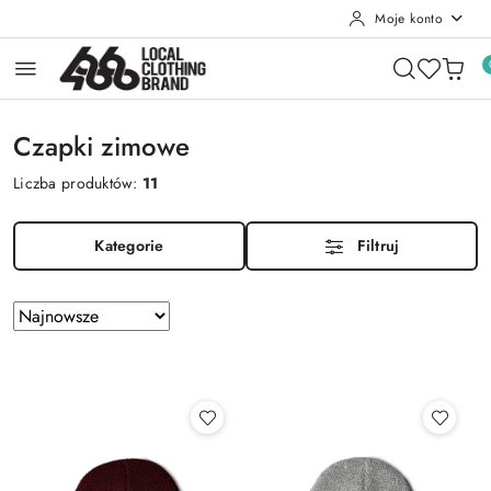
Moje konto
Przejdź do treści głównej
Przejdź do wyszukiwarki
Przejdź do moje konto
Przejdź do menu głównego
Przejdź do stopki
Czapki zimowe
Liczba produktów:
11
Kategorie
Filtruj
Zastosowano
Sortuj
według
sortowanie:
Najnowsze.