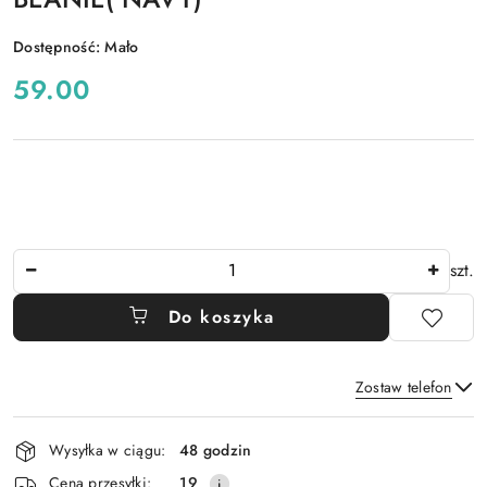
Dostępność:
Mało
cena:
59.00
Ilość
szt.
Do koszyka
Zostaw telefon
Dostępność
Wysyłka w ciągu:
48 godzin
i
Wyślij
Cena przesyłki:
19