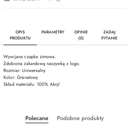
dostawa
OPIS
PARAMETRY
OPINIE
ZADAJ
PRODUKTU
(0)
PYTANIE
Wywijana czapka zimowa.
Zdobiona żakardową naszywką z logo.
Rozmiar: Uniwersalny
Kolor: Granatowy
Skład materiału: 100% Akryl
Produkty
Produkty
Polecane
Podobne produkty
Pomiń karuzelę produktów
o
o