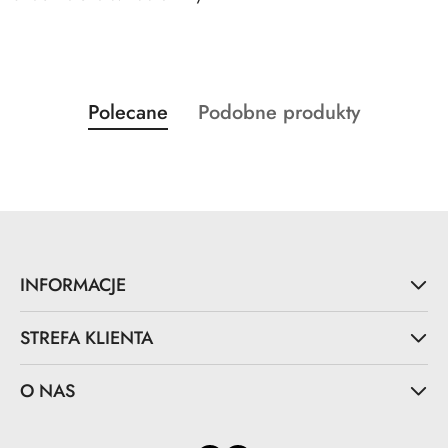
Produkty
Produkty
Polecane
Podobne produkty
Pomiń karuzelę produktów
o
o
statusie:
statusie:
INFORMACJE
STREFA KLIENTA
O NAS