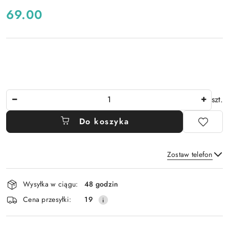
cena:
69.00
Ilość
szt.
Do koszyka
Zostaw telefon
Dostępność
Wysyłka w ciągu:
48 godzin
i
Wyślij
Cena przesyłki:
19
dostawa