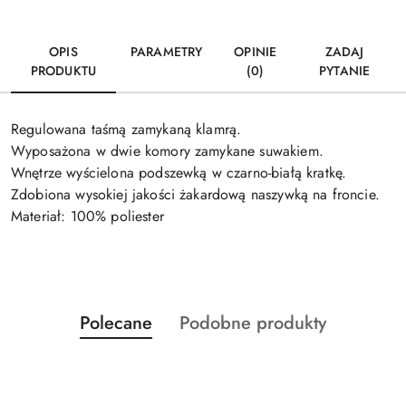
OPIS
PARAMETRY
OPINIE
ZADAJ
PRODUKTU
(0)
PYTANIE
Regulowana taśmą zamykaną klamrą.
Wyposażona w dwie komory zamykane suwakiem.
Wnętrze wyścielona podszewką w czarno-białą kratkę.
Zdobiona wysokiej jakości żakardową naszywką na froncie.
Materiał: 100% poliester
Produkty
Produkty
Polecane
Podobne produkty
Pomiń karuzelę produktów
o
o
statusie:
statusie: