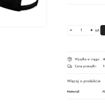
Ilość
szt.
Dostępność
Wysyłka w ciągu:
4
i
Cena przesyłki:
dostawa
Więcej o produkcie
Materiał:
A