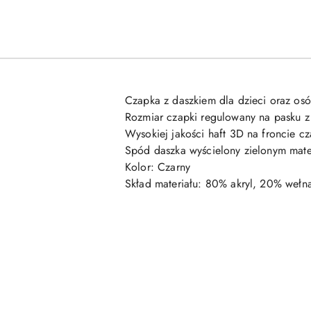
Czapka z daszkiem dla dzieci oraz o
Rozmiar czapki regulowany na pasku z 
Wysokiej jakości haft 3D na froncie cz
Spód daszka wyścielony zielonym mate
Kolor: Czarny
Skład materiału: 80% akryl, 20% wełn
Pomiń karuzelę produktów