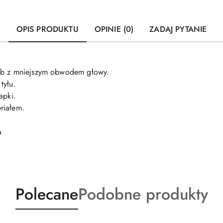
OPIS PRODUKTU
OPINIE (0)
ZADAJ PYTANIE
sób z mniejszym obwodem głowy.
tyłu.
apki.
riałem.
a
Produkty
Produkty
Polecane
Podobne produkty
o
o