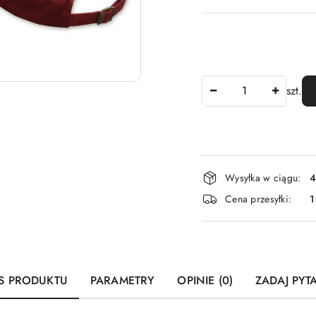
Ilość
szt.
Dostępność
Wysyłka w ciągu:
4
i
Cena przesyłki:
dostawa
S PRODUKTU
PARAMETRY
OPINIE (0)
ZADAJ PYT