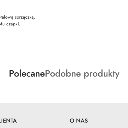
talową sprzączką.
yłu czapki.
Produkty
Produkty
Polecane
Podobne produkty
o
o
statusie:
statusie:
LIENTA
O NAS