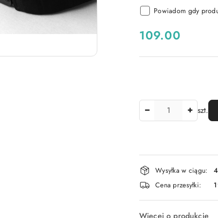
Powiadom gdy produk
cena:
109.00
Ilość
szt.
Dostępność
Wysyłka w ciągu:
4
i
Cena przesyłki:
dostawa
Więcej o produkcie