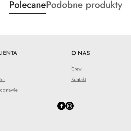
Produkty
Produkty
Polecane
Podobne produkty
o
o
statusie:
statusie:
LIENTA
O NAS
Crew
ści
Kontakt
 dostawie