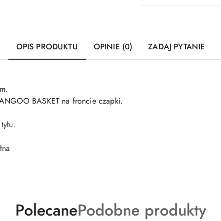
OPIS PRODUKTU
OPINIE (0)
ZADAJ PYTANIE
em.
y KANGOO BASKET na froncie czapki.
tyłu.
łna
Produkty
Produkty
Polecane
Podobne produkty