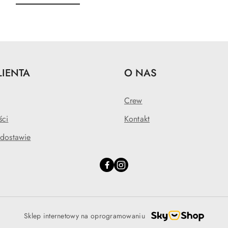
o
o
statusie:
statusie:
LIENTA
O NAS
Crew
ści
Kontakt
 dostawie
Sklep internetowy na oprogramowaniu