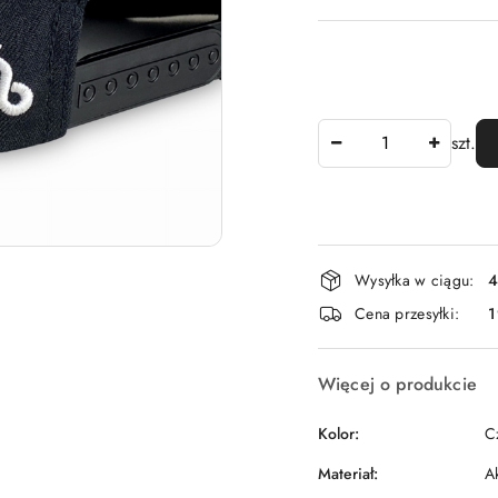
Ilość
szt.
Dostępność
Wysyłka w ciągu:
4
i
Cena przesyłki:
dostawa
Więcej o produkcie
Kolor:
C
Materiał:
A