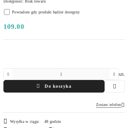
Dostępność:
Brak towaru
Powiadom gdy produkt będzie dostępny
cena:
109.00
Ilość
szt.
Do koszyka
Zostaw telefon
Dostępność
Wysyłka w ciągu:
48 godzin
i