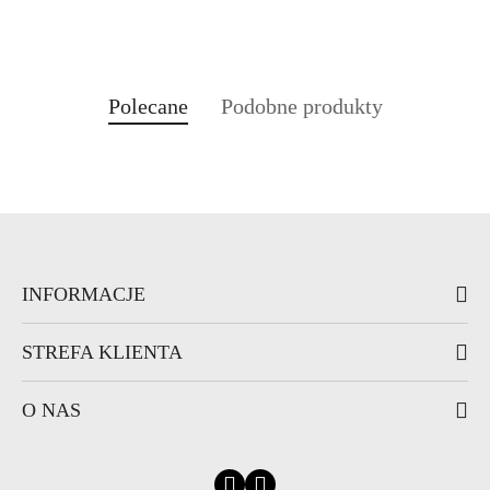
Produkty
Produkty
Polecane
Podobne produkty
Pomiń karuzelę produktów
o
o
statusie:
statusie:
INFORMACJE
STREFA KLIENTA
O NAS