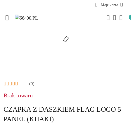
Moje konto
Przejdź do treści głównej
Przejdź do wyszukiwarki
Przejdź do moje konto
Przejdź do menu głównego
Przejdź do opisu produktu
Przejdź do stopki
(0)
Brak towaru
CZAPKA Z DASZKIEM FLAG LOGO 5
PANEL (KHAKI)